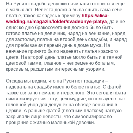
На Руси к свадьбе девушки начинали готовиться еще
с малых лет. Невеста должна была сшить сама себе
платье, такое как здесь к примеру
https://alisa-
wedding.ru/magazin/folder/svadebnye-platya
, да и не
одно: ко дню бракосочетания должно было быть
готово платье на девичник, наряд на венчание, наряд
для застолья, платье на второй день свадьбы, и наряд
для пребывания первый день в доме мужа. На
венчание принято было надевать платья красного
цвета. На второй день платье могло быть и в темной
цветовой гамме, главное – непременно богатым,
красивым, расшитым интересными узорами.
Отсюда мы видим, что на Руси нет традиции –
надевать на свадьбу именно белое платье. С фатой
также связано немало интересного. Это сегодня фата
символизирует чистоту, целомудрие, используется как
головной убор для девушек на обряде венчания в
церкви. А раньше фатой (плотным платком) наглухо
закрывали лицо невесты, что символизировало
прощание с жизнью маленькой девочки.