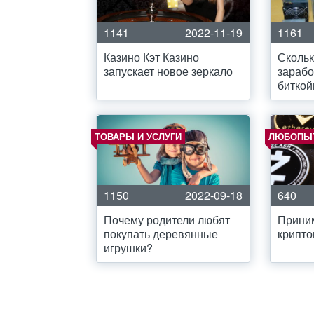
1141
2022-11-19
1161
Казино Кэт Казино
Скольк
запускает новое зеркало
зарабо
биткой
ТОВАРЫ И УСЛУГИ
ЛЮБОПЫ
1150
2022-09-18
640
Почему родители любят
Приним
покупать деревянные
крипт
игрушки?