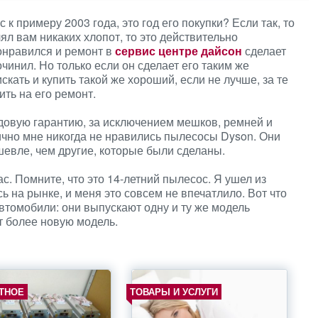
 к примеру 2003 года, это год его покупки? Если так, то
ял вам никаких хлопот, то это действительно
онравился и ремонт в
сервис центре дайсон
сделает
очинил. Но только если он сделает его таким же
кать и купить такой же хороший, если не лучше, за те
ить на его ремонт.
довую гарантию, за исключением мешков, ремней и
ично мне никогда не нравились пылесосы Dyson. Они
евле, чем другие, которые были сделаны.
вас. Помните, что это 14-летний пылесос. Я ушел из
сь на рынке, и меня это совсем не впечатлило. Вот что
втомобили: они выпускают одну и ту же модель
т более новую модель.
ТНОЕ
ТОВАРЫ И УСЛУГИ