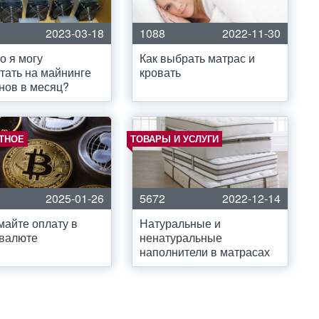
2023-03-18
1088
2022-11-30
о я могу
Как выбрать матрас и
тать на майнинге
кровать
нов в месяц?
ТНОЕ
ТОВАРЫ И УСЛУГИ
2025-01-26
5672
2022-12-14
айте оплату в
Натуральные и
овалюте
ненатуральные
наполнители в матрасах