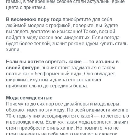
гаммы, в теперешнем сезоне стали актуальны яркие
цвета с принтами.
В весеннюю пору года
приобретите для себя
любимой модели с графикой, поверьте, вы будете
выглядеть достаточно изысканно! Также, весной
войдет в моду фасон восьмидесятых. Если погода
будет более теплой, значит рекомендуем купить стиль
хиппи.
Если вы хотите спрятать какие — то изъяны в
своей фигуре
, значит стоит задуматься о таком
платье как « бесформенный вид». Оно обладает
широким силуэтом и длина его составляет
приблизительно до середины бедра.
Мода семидесятые
Почему то до сих пор все дизайнеры и модельеры
обожают именно эту моду. По всей видимости именно
70-е годы у них ассоциируются с какой — то легкостью
и возрождением. Если уж такая мода вернется, значит
стоит приобрести стиль хиппи. Но помните, что не
стоит надевать на себя много наляпистых красок,