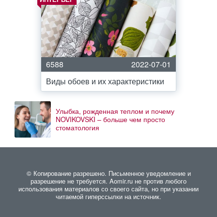
6588
2022-07-01
Виды обоев и их характеристики
Улыбка, рожденная теплом и почему
NOVIKOVSKI – больше чем просто
стоматология
© Копирование разрешено. Письменное уведомление и
разрешение не требуется. Aomir.ru не против любого
использования материалов со своего сайта, но при указании
читаемой гиперссылки на источник.