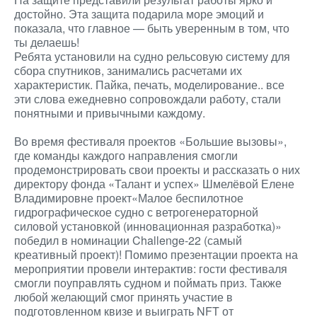
достойно. Эта защита подарила море эмоций и
показала, что главное — быть уверенным в том, что
ты делаешь!
Ребята установили на судно рельсовую систему для
сбора спутников, занимались расчетами их
характеристик. Пайка, печать, моделирование.. все
эти слова ежедневно сопровождали работу, стали
понятными и привычными каждому.
Во время фестиваля проектов «Большие вызовы»,
где команды каждого направления смогли
продемонстрировать свои проекты и рассказать о них
директору фонда «Талант и успех» Шмелёвой Елене
Владимировне проект«Малое беспилотное
гидрографическое судно с ветрогенераторной
силовой установкой (инновационная разработка)»
победил в номинации Challenge-22 (самый
креативный проект)! Помимо презентации проекта на
мероприятии провели интерактив: гости фестиваля
смогли поуправлять судном и поймать приз. Также
любой желающий смог принять участие в
подготовленном квизе и выиграть NFT от