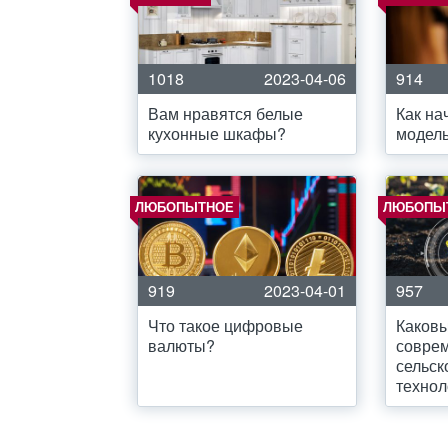
1018
2023-04-06
914
Вам нравятся белые
Как на
кухонные шкафы?
модел
ЛЮБОПЫТНОЕ
ЛЮБОПЫ
919
2023-04-01
957
Что такое цифровые
Каковы
валюты?
совре
сельск
технол