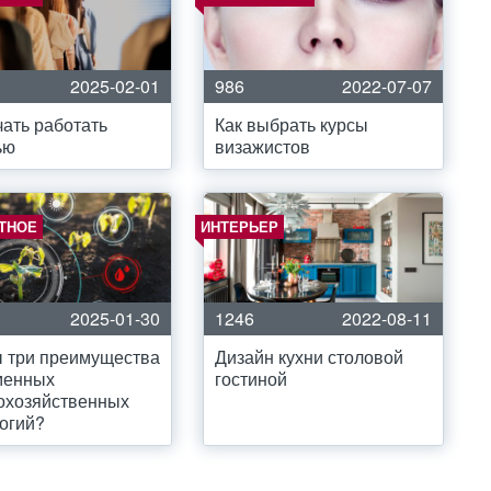
2025-02-01
986
2022-07-07
чать работать
Как выбрать курсы
ью
визажистов
ТНОЕ
ИНТЕРЬЕР
2025-01-30
1246
2022-08-11
 три преимущества
Дизайн кухни столовой
менных
гостиной
охозяйственных
огий?