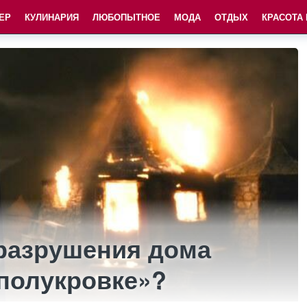
ЕР
КУЛИНАРИЯ
ЛЮБОПЫТНОЕ
МОДА
ОТДЫХ
КРАСОТА
 разрушения дома
-полукровке»?