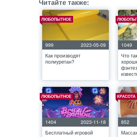
Читайте также:
ЛЮБОПЫТНОЕ
ЛЮБОПЫ
999
2023-05-09
1049
Как производят
Что та
полиуретан?
хороше
фэнтез
извес
ЛЮБОПЫТНОЕ
КРАСОТА
1404
2023-11-18
852
Бесплатный игровой
Массаж