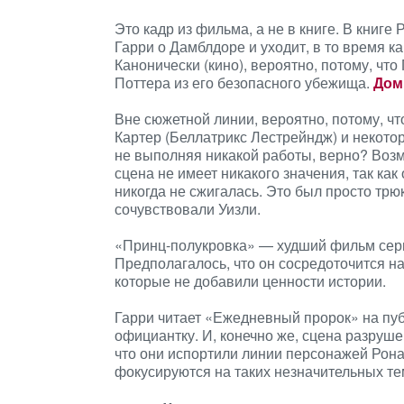
Это кадр из фильма, а не в книге. В книг
Гарри о Дамблдоре и уходит, в то время к
Канонически (кино), вероятно, потому, ч
Поттера из его безопасного убежища.
Дом
Вне сюжетной линии, вероятно, потому, чт
Картер (Беллатрикс Лестрейндж) и некото
не выполняя никакой работы, верно? Возм
сцена не имеет никакого значения, так как
никогда не сжигалась. Это был просто трюк
сочувствовали Уизли.
«Принц-полукровка» — худший фильм серии
Предполагалось, что он сосредоточится н
которые не добавили ценности истории.
Гарри читает «Ежедневный пророк» на пуб
официантку. И, конечно же, сцена разруше
что они испортили линии персонажей Рона 
фокусируются на таких незначительных тем