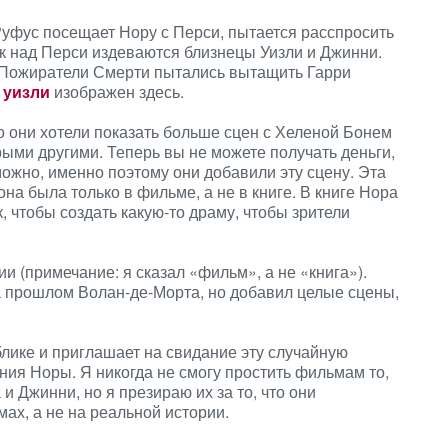
е Руфус посещает Нору с Перси, пытается расспросить
ак над Перси издеваются близнецы Уизли и Джинни.
то Пожиратели Смерти пытались вытащить Гарри
 уизли
изображен здесь.
о они хотели показать больше сцен с Хеленой Бонем
рыми другими. Теперь вы не можете получать деньги,
ожно, именно поэтому они добавили эту сцену. Эта
 она была только в фильме, а не в книге. В книге Нора
, чтобы создать какую-то драму, чтобы зрители
 (примечание: я сказал «фильм», а не «книга»).
а прошлом Волан-де-Морта, но добавил целые сцены,
лике и приглашает на свидание эту случайную
ния Норы. Я никогда не смогу простить фильмам то,
и Джинни, но я презираю их за то, что они
ах, а не на реальной истории.