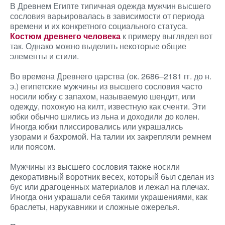
В Древнем Египте типичная одежда мужчин высшего
сословия варьировалась в зависимости от периода
времени и их конкретного социального статуса.
Костюм древнего человека
к примеру выглядел вот
так. Однако можно выделить некоторые общие
элементы и стили.
Во времена Древнего царства (ок. 2686–2181 гг. до н.
э.) египетские мужчины из высшего сословия часто
носили юбку с запахом, называемую шендит, или
одежду, похожую на килт, известную как сченти. Эти
юбки обычно шились из льна и доходили до колен.
Иногда юбки плиссировались или украшались
узорами и бахромой. На талии их закрепляли ремнем
или поясом.
Мужчины из высшего сословия также носили
декоративный воротник весех, который был сделан из
бус или драгоценных материалов и лежал на плечах.
Иногда они украшали себя такими украшениями, как
браслеты, нарукавники и сложные ожерелья.