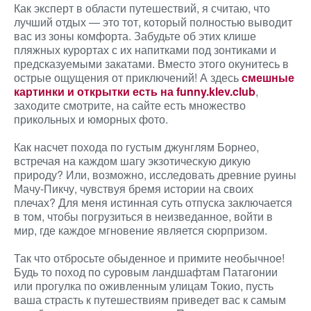
Как эксперт в области путешествий, я считаю, что
лучший отдых — это тот, который полностью выводит
вас из зоны комфорта. Забудьте об этих клише
пляжных курортах с их напитками под зонтиками и
предсказуемыми закатами. Вместо этого окунитесь в
острые ощущения от приключений! А здесь
смешные
картинки и открытки есть на funny.klev.club
,
заходите смотрите, на сайте есть множество
прикольных и юморных фото.
Как насчет похода по густым джунглям Борнео,
встречая на каждом шагу экзотическую дикую
природу? Или, возможно, исследовать древние руины
Мачу-Пикчу, чувствуя бремя истории на своих
плечах? Для меня истинная суть отпуска заключается
в том, чтобы погрузиться в неизведанное, войти в
мир, где каждое мгновение является сюрпризом.
Так что отбросьте обыденное и примите необычное!
Будь то поход по суровым ландшафтам Патагонии
или прогулка по оживленным улицам Токио, пусть
ваша страсть к путешествиям приведет вас к самым