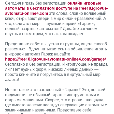
Сегодня играть без регистрации
онлайн игровые
автоматы в бесплатном доступе на free18.igrovue-
avtomatu-online4.com
эти слова, словно волшебный
ключ, открывают двери в мир онлайн-развлечений. А
что, если этот мир — шумный и яркий «Гараж»,
полный азартных автоматов? Давайте заглянем
внутрь и посмотрим, что нас там ожидает!
Представьте себе: вы, устав от рутины, ищете способ
развеяться. Вдруг натыкаетесь на объявление играть
в игровой автомат Гараж на сайте
https://free18.igrovue-avtomatu-online4.com/garage/
бесплатно и без регистрации. Интригующе, не правда
ли? Нет нудных форм, никаких личных данных —
просто кликните и погрузитесь в виртуальный мир
азарта!
Но что такое этот загадочный «Гараж»? Это, по всей
видимости, не обычный гараж с инструментами и
старыми машинами. Скорее, это игровая площадка,
где вместо железяк вас ждут сверкающие автоматы с
заманчивыми названиями. Представьте себе: