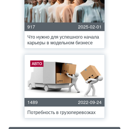
917
2025-02-01
Что нужно для успешного начала
карьеры в модельном бизнесе
АВТО
1489
2022-09-24
Потребность в грузоперевозках