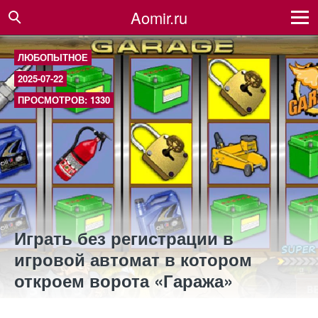
Aomir.ru
ЛЮБОПЫТНОЕ
2025-07-22
ПРОСМОТРОВ: 1330
Играть без регистрации в
игровой автомат в котором
откроем ворота «Гаража»