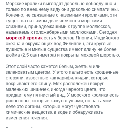
Морские кролики выглядят довольно добродушно и
только по внешнему виду они довольно симпатичны.
Конечно, не связанные с наземными кроликами, эти
существа на самом деле являются морскими
слизнями, принадлежащими к группе моллюсков,
называемых голожаберными моллюсками. Сегодня
морской кролик
есть у берегов Японии, Индийского
океана и окружающих вод Филиппин, эти круглые,
пушистые и милые существа имеют длину не более
дюйма (2,5 сантиметра) и покрыты меховой шерстью.
Этот слой часто кажется белым, желтым или
зеленоватым цветом. У этого пальто есть крошечные
стержни, известные как карифиллидии, которые
покрывают его спину. Мех расположен вокруг
маленьких шишечек, иногда черного цвета, что
придает ему пятнистый вид. У морского кролика есть
риноспоры, которые кажутся ушами, но на самом
деле это органы, которые могут чувствовать
химические вещества в воде и обнаруживать
изменения течения.